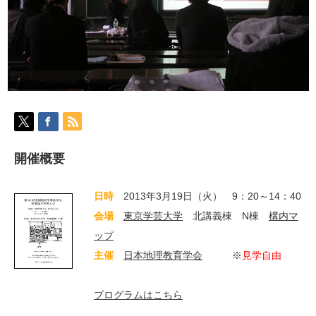
開催概要
日時
2013年3月19日（火） 9：20～14：40
会場
東京学芸大学
北講義棟 N棟
構内マ
ップ
主催
日本地理教育学会
※
見学自由
プログラムはこちら