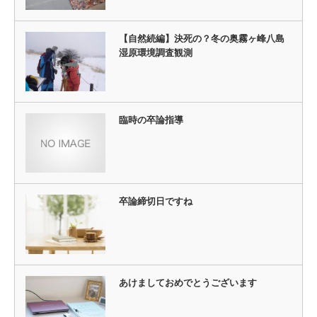
【自然続編】決死の？冬の奥霧ヶ峰八島
湿原環境調査観測
臨時の卒論指導
卒論締切日ですね
あけましておめでとうございます