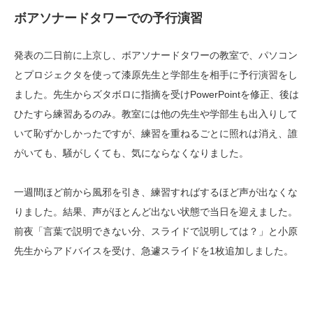
ボアソナードタワーでの予行演習
発表の二日前に上京し、ボアソナードタワーの教室で、パソコン
とプロジェクタを使って漆原先生と学部生を相手に予行演習をし
ました。先生からズタボロに指摘を受けPowerPointを修正、後は
ひたすら練習あるのみ。教室には他の先生や学部生も出入りして
いて恥ずかしかったですが、練習を重ねるごとに照れは消え、誰
がいても、騒がしくても、気にならなくなりました。
一週間ほど前から風邪を引き、練習すればするほど声が出なくな
りました。結果、声がほとんど出ない状態で当日を迎えました。
前夜「言葉で説明できない分、スライドで説明しては？」と小原
先生からアドバイスを受け、急遽スライドを1枚追加しました。