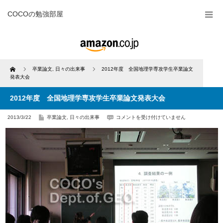
COCOの勉強部屋
Home
卒業論文
,
日々の出来事
2012年度 全国地理学専攻学生卒業論文
発表大会
2012年度 全国地理学専攻学生卒業論文発表大会
2012
2013/3/22
卒業論文
,
日々の出来事
コメントを受け付けていません
年
度
全
国
地
理
学
専
攻
学
生
卒
業
論
文
発
表
大
会
は