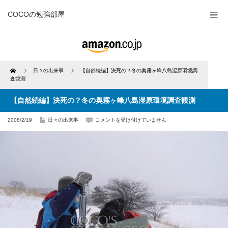
COCOの勉強部屋
Home
日々の出来事
【自然続編】決死の？冬の奥霧ヶ峰八島湿原環境調
査観測
【自然続編】決死の？冬の奥霧ヶ峰八島湿原環境調査観測
【自
2008/2/19
日々の出来事
コメントを受け付けていません
然
続
編】
決
死
の？
冬
の
奥
霧
ヶ
峰
八
島
湿
原
環
境
調
査
観