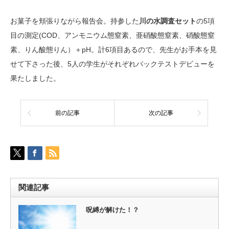
お菓子を頬張りながら報告会。持参した
川の水調査セット
の5項
目の測定(COD、アンモニウム態窒素、亜硝酸態窒素、硝酸態窒
素、りん酸態りん）＋pH。計6項目あるので、先生がお手本を見
せて下さった後、5人の学生がそれぞれパックテストデビューを
果たしました。
前の記事
次の記事
関連記事
呪縛が解けた！？