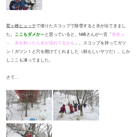
鷲ヶ峰ヒュッテ
で借りたスコップで除雪すると氷が出てきまし
た。
ここもダメか～
と思っていると、N崎さんが一言「
先生ぇ
～、氷を割ったら水が流れてるかも
」。スコップを持ってガツ
ン！ガツン！と穴を開けてくれました（頼もしいヤツだ）。しか
しここも凍ってました。
さて…