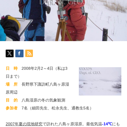
測
は
日 時
2008年2月2～4日（私は3
日まで）
場 所
長野県下諏訪町八島ヶ原湿
原周辺
目 的
八島湿原の冬の気象観測
参加者
7名（細田先生、松永先生、通教生5名）
2007年夏の現地研究
で訪れた八島ヶ原湿原。最低気温
-14℃
にも