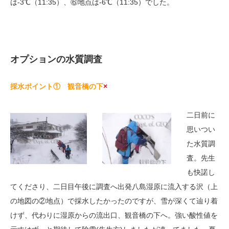
は-3℃（11:35）、⑥地点は-6℃（11:35）でした。
オプションの水質調査
採水ポイント① 観音橋の下
×
二日前に
思いつい
た水質調
査。先生
も快諾し
てくださり、二日目午後に調査へ出発八島湿原に流入する沢（上
の地図の②地点）で採水したかったのですが、雪が深くて辿り着
けず、代わりに湿原からの流出口、観音橋の下へ。強い酸性値を