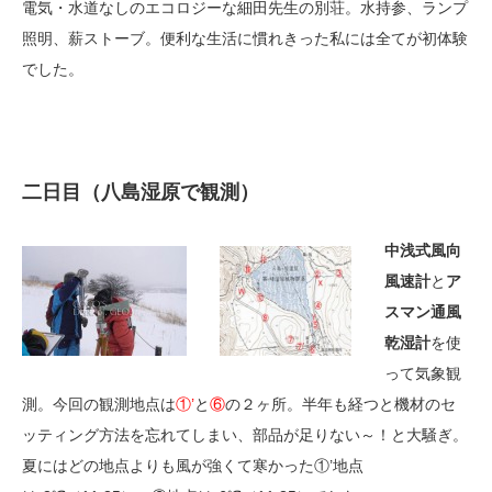
電気・水道なしのエコロジーな細田先生の別荘。水持参、ランプ
照明、薪ストーブ。便利な生活に慣れきった私には全てが初体験
でした。
二日目（八島湿原で観測）
中浅式風向
風速計
と
ア
スマン通風
乾湿計
を使
って気象観
測。今回の観測地点は
①’
と
⑥
の２ヶ所。半年も経つと機材のセ
ッティング方法を忘れてしまい、部品が足りない～！と大騒ぎ。
夏にはどの地点よりも風が強くて寒かった①’地点