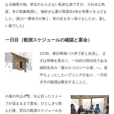
なる極寒の地。単位のもらえない私的な旅ですが、それゆえ気
楽。冬の気象観測に、物好きな夏の受講生5名が名乗りを上げま
した。(私が一番体力が無く、皆の足を引っ張りましたが、楽し
い旅でした)
一日目（観測スケジュールの確認と宴会）
13:00、東白樺湖バス停で皆と合流し、ま
ずは荷物を置きに、一泊目の宿泊先である
細田先生の「森のエコロジー小屋」へ。道
中ちょっとしたハプニングがあり、一日目
夕方の観測は断念することに。
小屋の中は
-7℃
。冷え切ったストー
ブが温まるまで宴会。ひとしきり飲
んだ後、翌日の観測スケジュールを