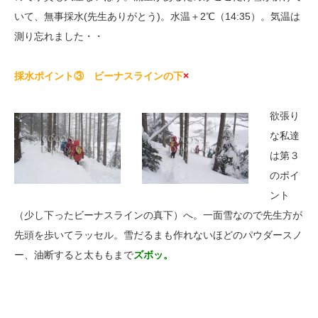
いて、無事採水(先生ありがとう)。水温＋2℃（14:35）。気温は
測り忘れました・・
採水ポイント③ ビーナスラインの下
×
欲張り
な私達
は第３
のポイ
ント
（少し下ったビーナスラインの真下）へ。一面雪なので先生方が
先頭を歩いてラッセル。雪だるまも作れないほどのパウダースノ
ー、油断すると太ももまで
ズボッ。