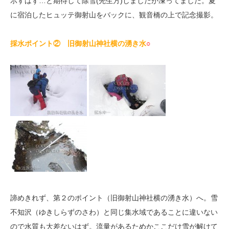
示すはず…と期待して除雪(先生方)しましたが凍ってました。夏
に宿泊したヒュッテ御射山をバックに、観音橋の上で記念撮影。
採水ポイント② 旧御射山神社横の湧き水
○
諦めきれず、第２のポイント（旧御射山神社横の湧き水）へ。雪
不知沢（ゆきしらずのさわ）と同じ集水域であることに違いない
ので水質も大差ないはず。流量があるためかここだけ雪が解けて