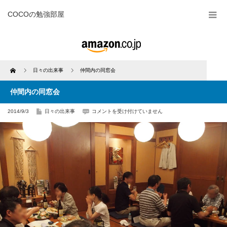
COCOの勉強部屋
Home
日々の出来事
仲間内の同窓会
仲間内の同窓会
仲
2014/9/3
日々の出来事
コメントを受け付けていません
間
内
の
同
窓
会
は