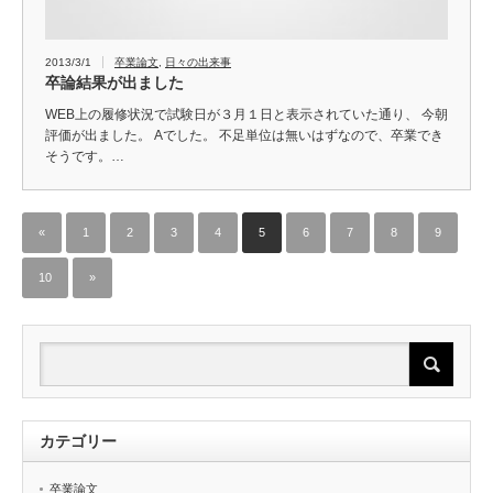
2013/3/1
卒業論文
,
日々の出来事
卒論結果が出ました
WEB上の履修状況で試験日が３月１日と表示されていた通り、 今朝
評価が出ました。 Aでした。 不足単位は無いはずなので、卒業でき
そうです。…
«
1
2
3
4
5
6
7
8
9
10
»
カテゴリー
卒業論文