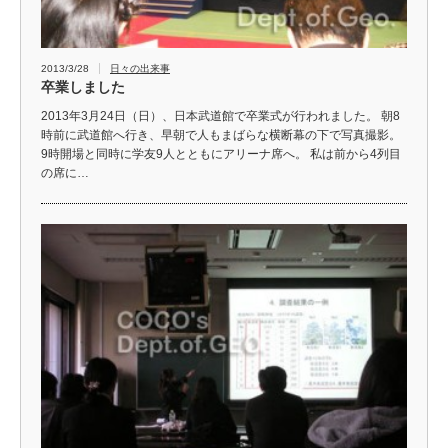
2013/3/28
日々の出来事
卒業しました
2013年3月24日（日）、日本武道館で卒業式が行われました。 朝8
時前に武道館へ行き、早朝で人もまばらな横断幕の下で写真撮影。
9時開場と同時に学友9人とともにアリーナ席へ。 私は前から4列目
の席に…