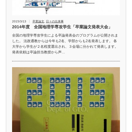
2015/3/13
卒業論文
,
日々の出来事
2014年度 全国地理学専攻学生「卒業論文発表大会」
全国の地理学専攻学生による卒論発表会のプログラムが公開されま
した。 法政通教からは今年も2名、学部からも2名発表します。 各
大学から学生が２名程度選出され、３会場に分かれて発表します。
発表依頼は卒論担当教授から声…