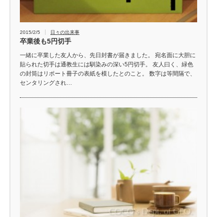
2015/2/5
日々の出来事
卒業後も5円切手
一緒に卒業した友人から、先日封書が届きました。 宛名面に大胆に
貼られた切手は通教生には馴染みの深い5円切手。 友人曰く、緑色
の封筒はリポート冊子の表紙を模したとのこと。 数字は等間隔で、
センタリングされ…