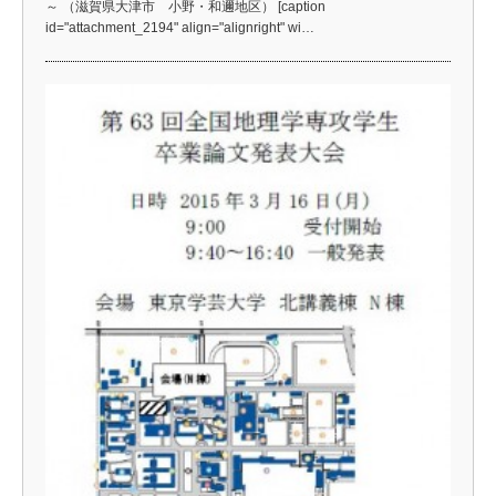
～ （滋賀県大津市 小野・和邇地区） [caption
id="attachment_2194" align="alignright" wi…