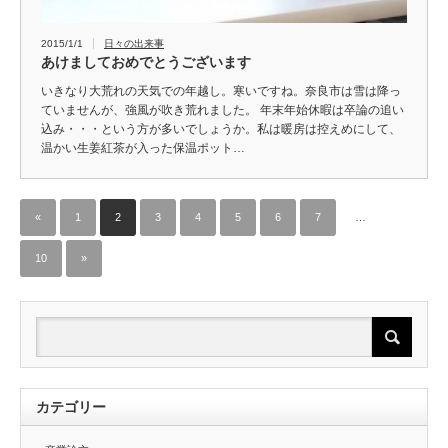
2015/1/1
日々の出来事
あけましておめでとうございます
いきなり大荒れの天気での年越し。寒いですね。奈良市は雪は降っ
ていませんが、強風が吹き荒れました。 年末年始休暇は卒論の追い
込み・・・という方が多いでしょうか。私は暖房は控えめにして、
温かい生姜紅茶が入った保温ポット…
«
1
2
3
4
5
6
7
…
10
»
カテゴリー