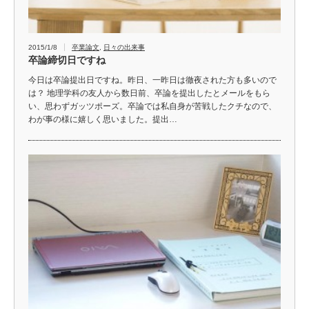
2015/1/8
卒業論文
,
日々の出来事
卒論締切日ですね
今日は卒論提出日ですね。昨日、一昨日は徹夜された方も多いので
は？ 地理学科の友人から数日前、卒論を提出したとメールをもら
い、思わずガッツポーズ。卒論では私自身が苦戦したクチなので、
わが事の様に嬉しく思いました。提出…