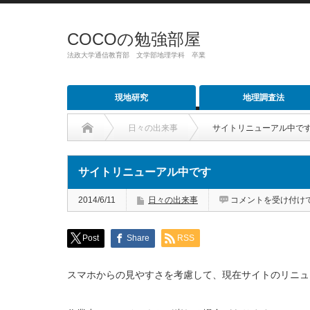
COCOの勉強部屋
法政大学通信教育部 文学部地理学科 卒業
現地研究
地理調査法
日々の出来事
サイトリニューアル中で
サイトリニューアル中です
サ
2014/6/11
日々の出来事
コメントを受け付け
イ
ト
リ
ニ
Post
Share
RSS
ュ
ー
ア
ル
スマホからの見やすさを考慮して、現在サイトのリニュ
中
で
す
は