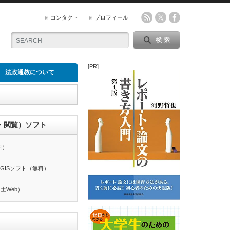
コンタクト
プロフィール
[PR]
法政通教について
・閲覧）ソフト
料）
ーGISソフト（無料）
土Web）