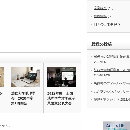
卒業論文
(42)
地理学科
(6)
日々の出来事
(47)
最近の投稿
郵便局の24時間営業が
2022/11/17
法政大学地理学会 202
2020/11/28
梅雨時のフィールドワー
わが家のシンボルツリー
を
法政大学地理学
2012年度 全国
会 2020年度
地理学専攻学生卒
呪縛が解けた！？
2015/0
第1回例会
業論文発表大会
ません。