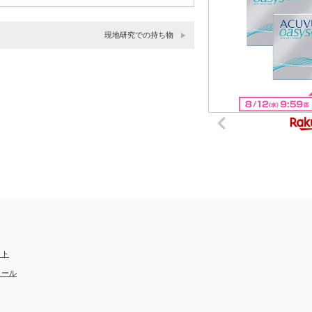
現地研究での持ち物
クト
ィール