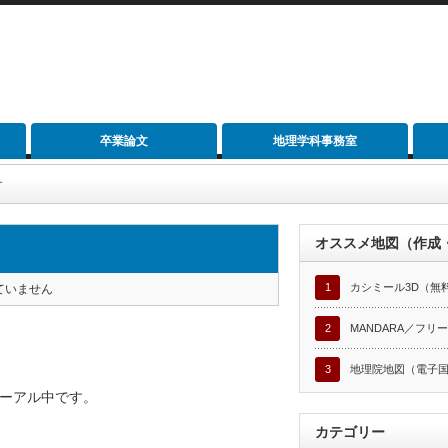
卒業論文
地理学科事務室
す
オススメ地図（作成
1
カシミール3D（無
ていません
2
MANDARA／フリ
3
地理院地図（電子国
ーアル中です。
カテゴリー