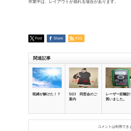
作業中は、レイアウトが崩れる場合があります。
Post
Share
RSS
関連記事
呪縛が解けた！？
5/23 同窓会のご
レーザー距離計
案内
買いました。
コメントは利用でき