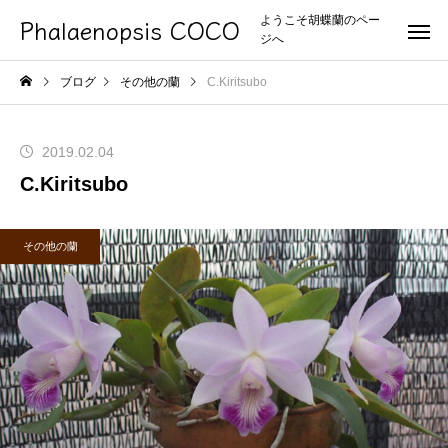
Phalaenopsis COCO
ようこそ胡蝶蘭のペー
ジへ
ブログ
その他の蘭
C.Kiritsubo
2019.02.04
C.Kiritsubo
その他の蘭