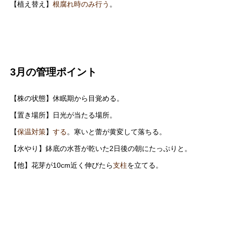
【植え替え】
根腐れ時のみ行う
。
3月の管理ポイント
【株の状態】休眠期から目覚める。
【置き場所】日光が当たる場所。
【
保温対策
】
する
。寒いと蕾が黄変して落ちる。
【水やり】鉢底の水苔が乾いた2日後の朝にたっぷりと。
【他】花芽が10cm近く伸びたら
支柱
を立てる。