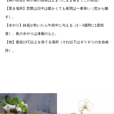
【株の状態】根や葉の成長は止まったまま春までこの状態。
【置き場所】窓際は日中は暖かくても夜間は一番寒い（窓から離
す）。
【水やり】鉢底が乾いたら午前中に与える（2～3週間に1度程
度）。夜の水やりは凍傷のもと。
【他】最低13℃以上を保てる場所（それ以下はギリギリの生命維
持）。