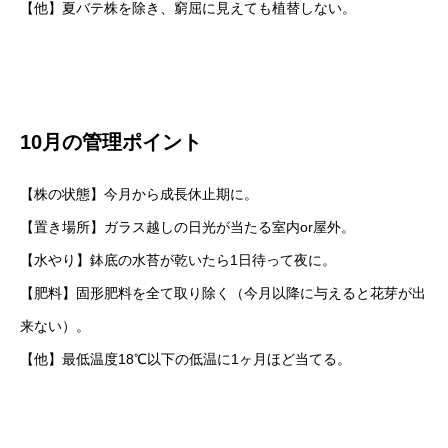
【他】夏バテ株を除き、窮屈に見えても植替しない。
10月の管理ポイント
【株の状態】今月から成長休止期に。
【置き場所】ガラス越しの日光が当たる室内or屋外。
【水やり】鉢底の水苔が乾いたら1日待って夜に。
【肥料】固形肥料を全て取り除く（今月以降に与えると花芽が出
来ない）。
【他】最低温度18℃以下の低温に1ヶ月ほど当てる。