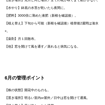
【置き場所】先月と同じ場所／全ての花が咲くまで動かさない。
【水やり】鉢底の水苔が乾いたら夜間に。
【肥料】3000倍に薄めた液肥（新根を確認後）。
【植え替え】下旬から可能（新根を確認後）植替後2週間は潅水
×。
【薬剤】月１回散布。
【他】窓を開けて風を通す／蒸れると病気になる。
6月の管理ポイント
【株の状態】開花中のものも。
【置き場所】明るい室内or屋外／日中は窓を開けて通風。