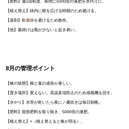
【肥料】週1回程度、夜間に5000倍の液肥を水代りに。
【植え替え】鉢内に根を広げる時期のため避ける。
【薬剤】
軟腐病
を避けるため散布。
【他】葉焼けは風が少ないと起き易い。
8月の管理ポイント
【株の状態】根と葉の成長が著しい。
【置き場所】変えない。高温多湿防止のため扇風機を回す。
【水やり】水苔が乾いたら夜に／霧吹きは毎日朝晩。
【肥料】固形肥料を取り除き、5000倍の液肥。
【植え替え】×（植え替えると株が弱る）。