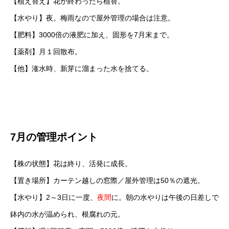
【植え替え】花が終わったら植替。
【水やり】夜。梅雨なので屋外管理の場合は注意。
【肥料】3000倍の液肥に加え、固形を7月末まで。
【薬剤】月１回散布。
【他】潅水時、新芽に溜まった水を捨てる。
7月の管理ポイント
【株の状態】花は終り、活発に成長。
【置き場所】カーテン越しの窓際／屋外管理は50％の遮光。
【水やり】2～3日に一度、
夜間
に。朝の水やりは午後の日差しで
鉢内の水が温められ、根腐れの元。