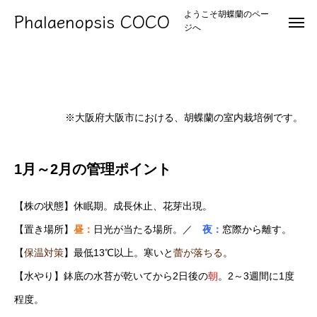
Phalaenopsis COCO
ようこそ胡蝶蘭のペー
ジへ
毎月の管理方法
※大阪府大阪市における、胡蝶蘭の室内栽培例です。
1月～2月の管理ポイント
【株の状態】休眠期。成長休止、花芽出現。
【置き場所】
昼：
日光が当たる場所。／
夜：
窓際から離す。
【
保温対策
】最低13℃以上。寒いと
蕾が落ちる
。
【水やり】鉢底の水苔が乾いてから2日後の
朝
。2～3週間に1度
程度。