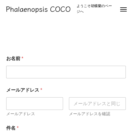
Phalaenopsis COCO
ようこそ胡蝶蘭のペー
ジへ
コンタクト
お名前
*
件
メールアドレス
*
名
*
件
名
メールアドレス
メールアドレスを確認
件名
*