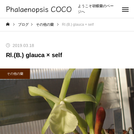
Phalaenopsis COCO
ようこそ胡蝶蘭のペー
ジへ
ブログ
その他の蘭
Rl.(B.) glauca × self
2019.03.18
Rl.(B.) glauca × self
その他の蘭