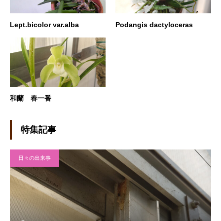
Lept.bicolor var.alba
Podangis dactyloceras
和蘭 春一番
特集記事
日々の出来事