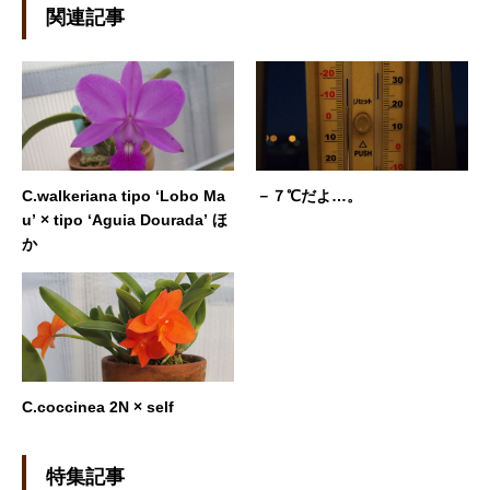
関連記事
C.walkeriana tipo ‘Lobo Ma
－７℃だよ…。
u’ × tipo ‘Aguia Dourada’ ほ
か
C.coccinea 2N × self
特集記事