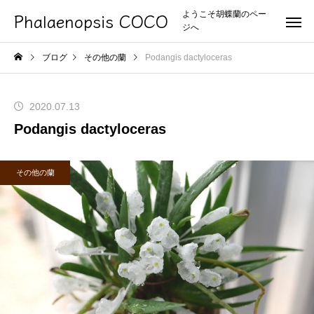
Phalaenopsis COCO
ようこそ胡蝶蘭のペー
ジへ
ブログ
その他の蘭
Podangis dactyloceras
2020.07.13
Podangis dactyloceras
その他の蘭