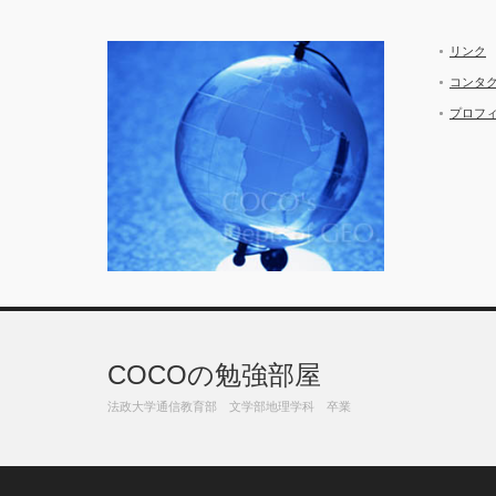
リンク
コンタ
プロフ
COCOの勉強部屋
法政大学通信教育部 文学部地理学科 卒業