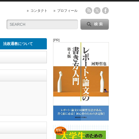
コンタクト
プロフィール
[PR]
法政通教について