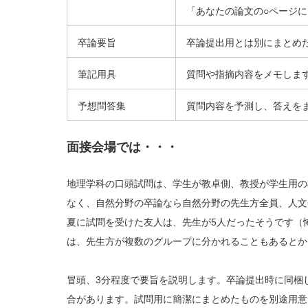
「あなたの論文の○ページ
卒論要旨
卒論提出用とは別にまとめ
筆記用具
質問や指摘内容をメモしま
予想問答集
質問内容を予測し、答えを
面接会場では・・・
地理学科の口頭試問は、学生が教卓側、教授が学生用の
なく、自然分野の卒論なら自然分野の先生方全員、人文
夏に試問を受けた友人は、先生が5人だったそうです（
は、先生方が複数のグループに分かれることもあるとか
冒頭、3分程度で要旨を説明します。卒論提出時に同梱
合があります。試問用に簡潔にまとめたものを別途用意