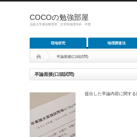
COCOの勉強部屋
法政大学通信教育部 文学部地理学科 卒業
現地研究
地理調査法
卒論面接(口頭試問)
卒論面接(口頭試問)
提出した卒論内容に関する