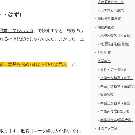
法政通教について
入学式と卒業式
・・はず）
地理学科事務室
地理調査法
試問 フルボッコ
」で検索すると、複数のサ
地理調査法（人文編）
れるのは私だけじゃないんだ。よかった。上
地理調査法(自然編)
現地研究
卒業論文
前。意見を求められたら誇りに思え
」と。
資料・データ収集
卒論一次指導（書面）
卒論二次指導（面談指
現地調査
卒論三次指導（書面）
卒論面接(口頭試問)
卒論発表会(学芸大学)
オススメ文献
取ります。服装はスーツ姿の人が多いです。