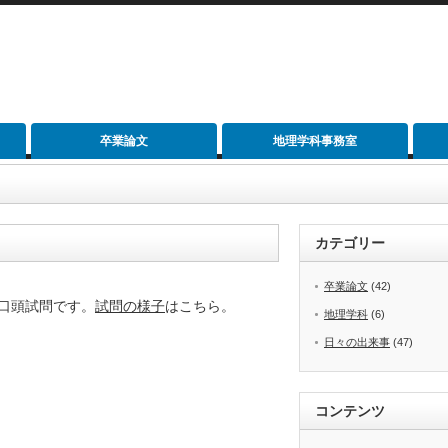
卒業論文
地理学科事務室
カテゴリー
卒業論文
(42)
口頭試問です。
試問の様子
はこちら。
地理学科
(6)
日々の出来事
(47)
コンテンツ