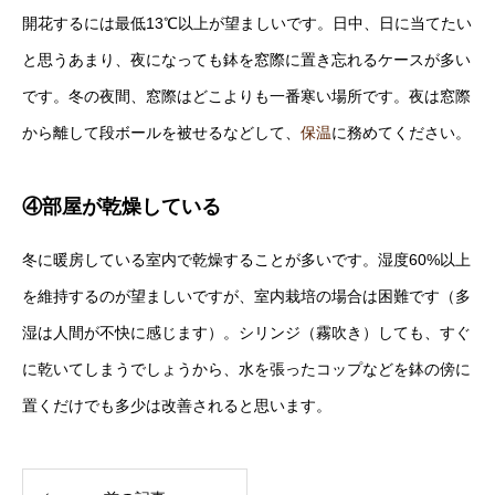
開花するには最低13℃以上が望ましいです。日中、日に当てたい
と思うあまり、夜になっても鉢を窓際に置き忘れるケースが多い
です。冬の夜間、窓際はどこよりも一番寒い場所です。夜は窓際
から離して段ボールを被せるなどして、
保温
に務めてください。
④部屋が乾燥している
冬に暖房している室内で乾燥することが多いです。湿度60%以上
を維持するのが望ましいですが、室内栽培の場合は困難です（多
湿は人間が不快に感じます）。シリンジ（霧吹き）しても、すぐ
に乾いてしまうでしょうから、水を張ったコップなどを鉢の傍に
置くだけでも多少は改善されると思います。