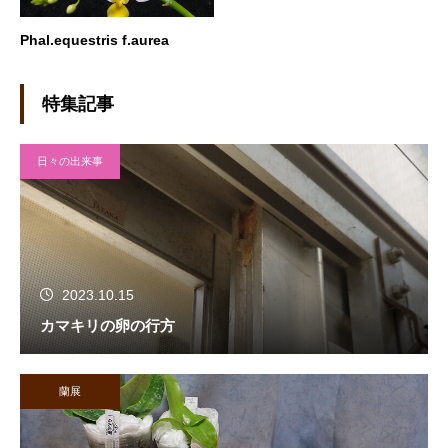
Phal.equestris f.aurea
特集記事
日々の出来事
2023.10.15
カマキリの卵の行方
蘭展