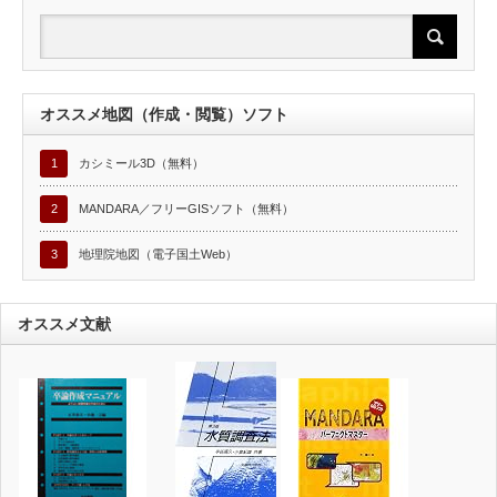
オススメ地図（作成・閲覧）ソフト
1
カシミール3D（無料）
2
MANDARA／フリーGISソフト（無料）
3
地理院地図（電子国土Web）
オススメ文献