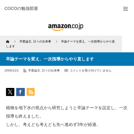
COCOの勉強部屋
Home
卒業論文
,
日々の出来事
卒論テーマを変え、一次指導からやり直
します
卒論テーマを変え、一次指導からやり直します
卒
2009/12/1
卒業論文
,
日々の出来事
コメントを受け付けていません
論
テ
ー
マ
を
変
え、
一
次
指
導
か
植物を地下水の視点から研究しようと卒論テーマを設定し、一次
ら
や
り
指導も終えました。
直
し
しかし、考えども考えども先へ進めず3年が経過。
ま
す
は