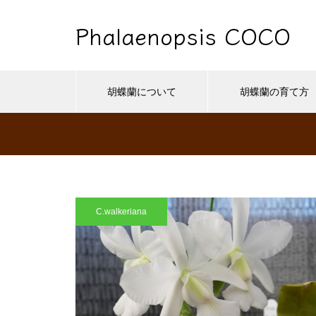
Phalaenopsis COCO
胡蝶蘭について
胡蝶蘭の育て方
C.walkeriana