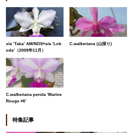
s/a ’Taka’ AM/NOS×s/a ’Lob
C.walkeriana (山採り)
oda’（2009年11月）
C.walkeriana perola ‘Marine
Rouge #6’
特集記事