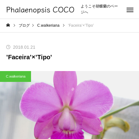
Phalaenopsis COCO
ようこそ胡蝶蘭のペー
ジへ
ブログ
C.walkeriana
’Faceira’×’Tipo’
2018.01.21
’Faceira’×’Tipo’
C.walkeriana