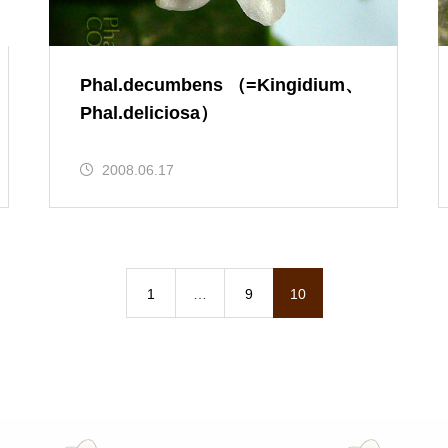
Phal.decumbens （=Kingidium、
Phal.deliciosa）
2008.06.17
1
…
9
10