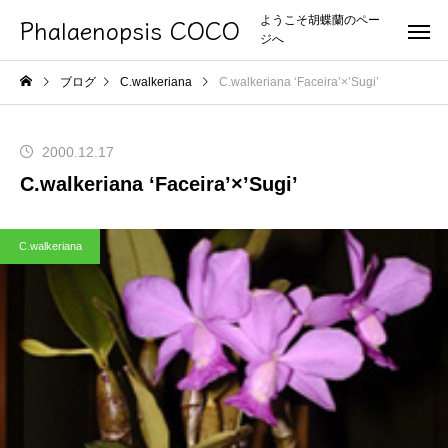
Phalaenopsis COCO
ようこそ胡蝶蘭のペー
ジへ
ブログ
C.walkeriana
C.walkeriana ‘Faceira’×’Sugi’
2000.12.17
C.walkeriana ‘Faceira’×’Sugi’
C.walkeriana