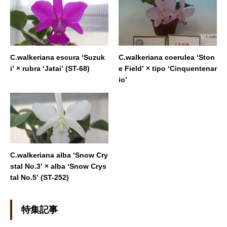
C.walkeriana escura ‘Suzuk
C.walkeriana coerulea ‘Ston
i’ × rubra ‘Jatai’ (ST-68)
e Field’ × tipo ‘Cinquentenar
io’
C.walkeriana alba ‘Snow Cry
stal No.3’ × alba ‘Snow Crys
tal No.5’ (ST-252)
特集記事