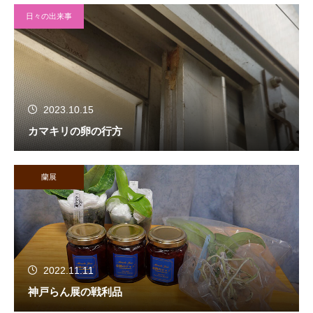
日々の出来事
2023.10.15
カマキリの卵の行方
蘭展
2022.11.11
神戸らん展の戦利品