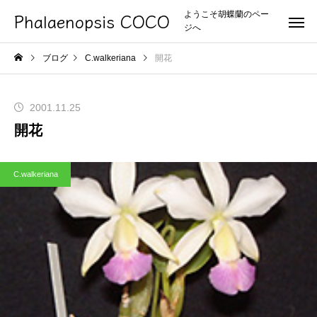
Phalaenopsis COCO
ようこそ胡蝶蘭のペー
ジへ
ブログ
C.walkeriana
開花
2001.11.25
開花
C.walkeriana