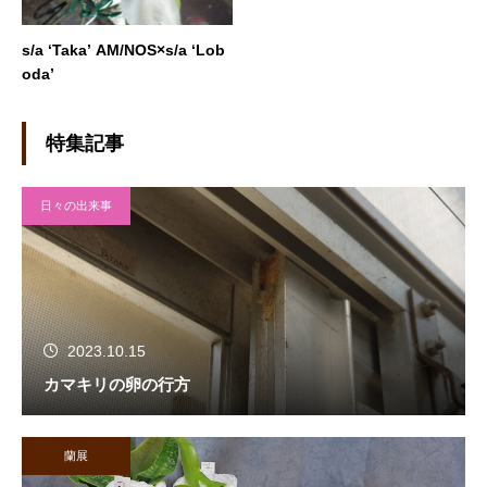
s/a ‘Taka’ AM/NOS×s/a ‘Lob
oda’
特集記事
日々の出来事
2023.10.15
カマキリの卵の行方
蘭展